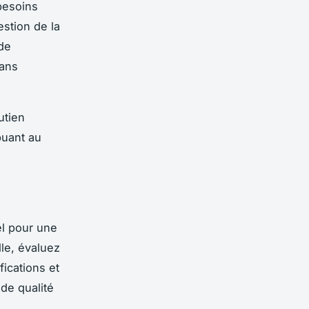
besoins
stion de la
de
sans
utien
buant au
el pour une
le, évaluez
fications et
de qualité