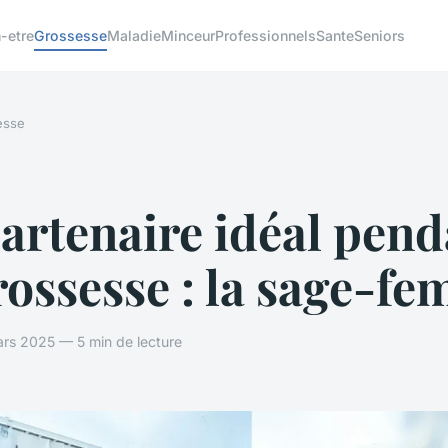
-etre
Grossesse
Maladie
Minceur
Professionnels
Sante
Seniors
esse
artenaire idéal pend
rossesse : la sage-f
ars 2025 — 5 min de lecture