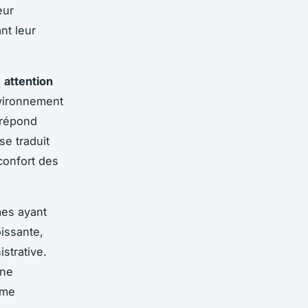
eur
nt leur
e
attention
nvironnement
 répond
e traduit
confort des
mes ayant
issante,
strative.
une
mme