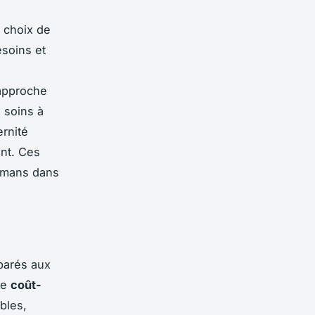
 choix de
esoins et
approche
 soins à
rnité
ent. Ces
mamans dans
arés aux
le
coût-
bles,