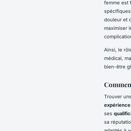
femme est f
spécifiques
douleur et 
maximiser le
complicatio
Ainsi, le r
médical, ma
bien-être g
Comment
Trouver un
expérience
ses
qualifi
sa réputati
adaptés à v