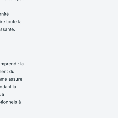
rnité
re toute la
issante.
mprend : la
ement du
emme assure
ndant la
que
tionnels à