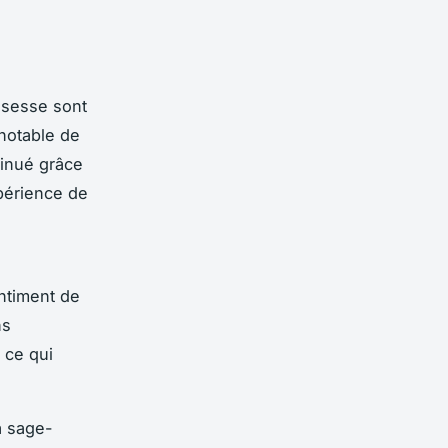
ssesse sont
notable de
minué grâce
périence de
ntiment de
ns
 ce qui
a sage-