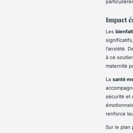
particulière
Impact é
Les
bienfai
significatif
l’anxiété. 
à ce soutie
maternité po
La
santé me
accompagne
sécurité et
émotionnels
renforce le
Sur le plan