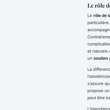
Le rôle 
Le
rôle de 
particulièr
accompagn
Contraireme
complicatio
et naturels
un
soutien
p
La différen
l’obstétric
s’assure qu
propose un 
peut être e
L’importanc