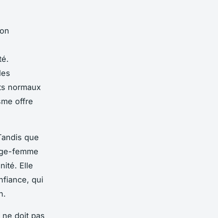
ion
té.
les
cts normaux
sme offre
Tandis que
 sage-femme
ité. Elle
nfiance, qui
n.
 ne doit pas