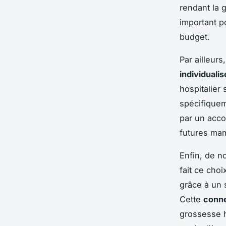
rendant la 
important p
budget.
Par ailleur
individuali
hospitalier
spécifiquem
par un acco
futures ma
Enfin, de n
fait ce cho
grâce à un 
Cette
conne
grossesse 