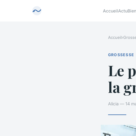
Accueil
Actu
Bien
Accueil
›
Gross
GROSSESSE
Le p
la g
Alicia — 14 m