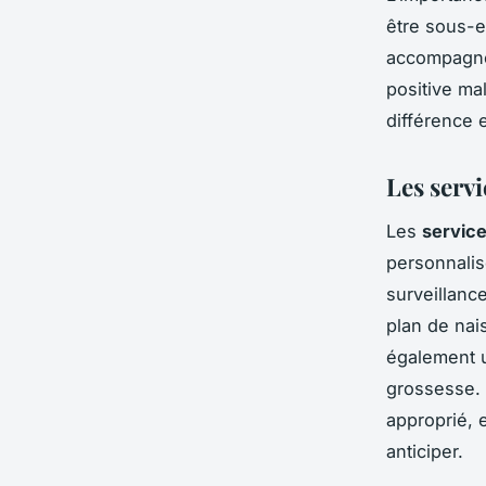
être sous-e
accompagnem
positive ma
différence 
Les serv
Les
servic
personnalis
surveillanc
plan de nai
également
grossesse. C
approprié, 
anticiper.