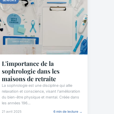
SENIORS
L'importance de la
sophrologie dans les
maisons de retraite
La sophrologie est une discipline qui allie
relaxation et conscience, visant l'amélioration
du bien-être physique et mental. Créée dans
les années 196...
21 avril 2025
6 min de lecture →