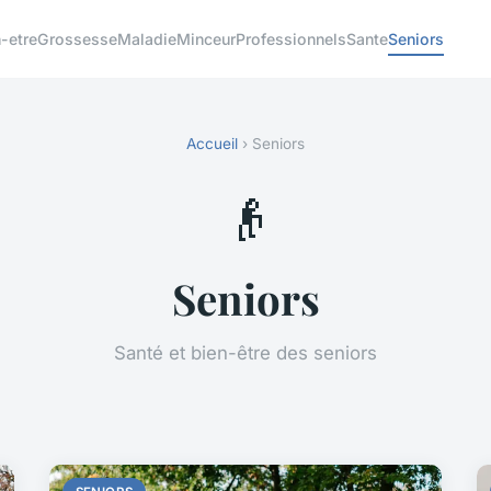
-etre
Grossesse
Maladie
Minceur
Professionnels
Sante
Seniors
Accueil
› Seniors
👴
Seniors
Santé et bien-être des seniors